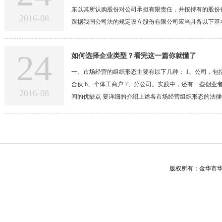
四，企业精神和企业文化。 金华华成会计服务有限公
东以其所认购股份对公司承担有限责任，并按持有的股份
2016-08
华成会计服务注重持续地对员工进行服务精神和职业道
跟据我国公司法的规定设立股份有限公司应当具备以下基本
行回访调查，我们会重视客户的每一个意见和建议，对于
国境内有住所，对其国际无要求。 2、发起人仍将股本达
复。让客户满意是金华华诚会计服务的根本目标。
全部认购;募集设立的由发起人认购的数额不得少于股份总数
24
如何选择企业类型？看完这一篇你就懂了
的，发起人直接制定公司章程;母鸡设立的，发起人制定的
求的组织机构。 6、有公司住所。 公司的资本总额平分
一、市场经营的组织形态主要有以下几种： 1、公司，包括
股东人数只有最低限度，无最高额规定;股东以其所认购
合伙 6、个体工商户 7、分公司。实践中，还有一些创
2016-08
权，股东以其所认购持有的股份，享受权利，承担义务;
间的优缺点 要详细的介绍上述各市场经营组织形态的法
是简单的介绍创业者选择不同组织形态主体的优缺点： 
保护个人财富不受牵连。 但是，公司制企业在设立时有
本，另外在税收稽核、财务、公司终止等风险均有严格的
业部或分公司（上述第7点的类别），对于创业者可以减
责任的法律保护。 由于承包或挂靠是以创业者和公司之
版权所有：金华市华成
同的危险； 再者，由于公司制企业的主体唯一性，有可
导致创业者辛辛苦苦打开的市场拱手让给他人，甚是可惜
是一个经济组织而已。 非公司制联营，只是一种合同关
目。 4、合伙企业和多股东