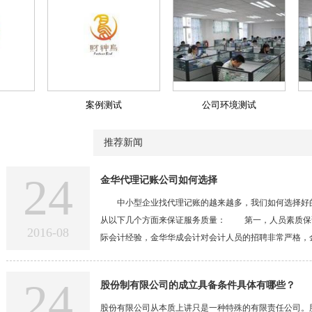
案例测试
公司环境测试
推荐新闻
24
金华代理记账公司如何选择
中小型企业找代理记账的越来越多，我们如何选择好的
从以下几个方面来保证服务质量： 第一，人员素质保
2016-08
际会计经验，金华华成会计对会计人员的招聘非常严格，
不断自我提升。 第二，制度保证。 金华华成会计服
合，小至各个人员应该每月在什么时间作什么事务，均
24
股份制有限公司的成立具备条件具体有哪些？
系。 金华华成会计服务有严格审核质检流程，每个客
通过质量监督员的抽查，经过四关之后才能最终结账。
股份有限公司从本质上讲只是一种特殊的有限责任公司。股